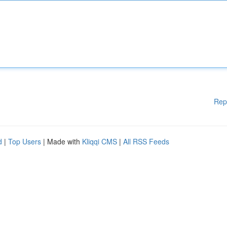
Rep
d
|
Top Users
| Made with
Kliqqi CMS
|
All RSS Feeds