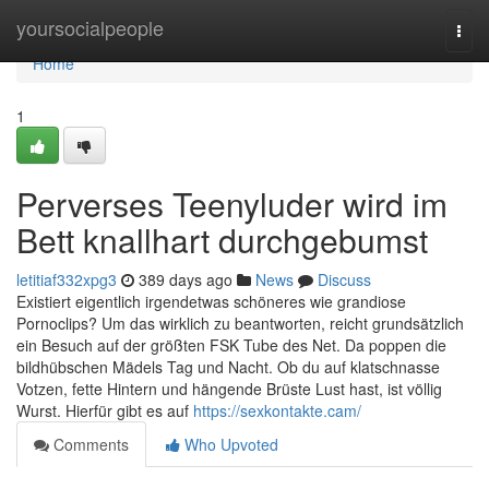
Home
yoursocialpeople
Togg
navi
Home
1
Perverses Teenyluder wird im
Bett knallhart durchgebumst
letitiaf332xpg3
389 days ago
News
Discuss
Existiert eigentlich irgendetwas schöneres wie grandiose
Pornoclips? Um das wirklich zu beantworten, reicht grundsätzlich
ein Besuch auf der größten FSK Tube des Net. Da poppen die
bildhübschen Mädels Tag und Nacht. Ob du auf klatschnasse
Votzen, fette Hintern und hängende Brüste Lust hast, ist völlig
Wurst. Hierfür gibt es auf
https://sexkontakte.cam/
Comments
Who Upvoted