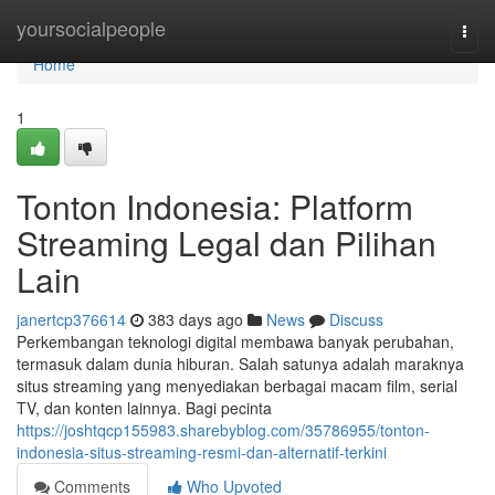
Home
yoursocialpeople
Togg
navi
Home
1
Tonton Indonesia: Platform
Streaming Legal dan Pilihan
Lain
janertcp376614
383 days ago
News
Discuss
Perkembangan teknologi digital membawa banyak perubahan,
termasuk dalam dunia hiburan. Salah satunya adalah maraknya
situs streaming yang menyediakan berbagai macam film, serial
TV, dan konten lainnya. Bagi pecinta
https://joshtqcp155983.sharebyblog.com/35786955/tonton-
indonesia-situs-streaming-resmi-dan-alternatif-terkini
Comments
Who Upvoted