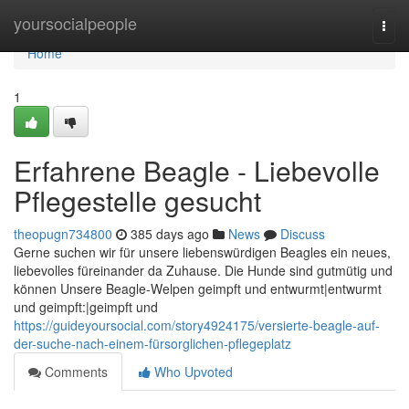
Home
yoursocialpeople
Togg
navi
Home
1
Erfahrene Beagle - Liebevolle
Pflegestelle gesucht
theopugn734800
385 days ago
News
Discuss
Gerne suchen wir für unsere liebenswürdigen Beagles ein neues,
liebevolles füreinander da Zuhause. Die Hunde sind gutmütig und
können Unsere Beagle-Welpen geimpft und entwurmt|entwurmt
und geimpft:|geimpft und
https://guideyoursocial.com/story4924175/versierte-beagle-auf-
der-suche-nach-einem-fürsorglichen-pflegeplatz
Comments
Who Upvoted