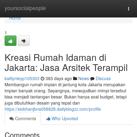
Home
yoursocialpeople
Togg
navi
Home
1
Kreasi Rumah Idaman di
Jakarta: Jasa Arsitek Terampil
kaitlynleyp105303
383 days ago
News
Discuss
Membangun rumah impian di jantung kota Jakarta merupakan
impian banyak orang. Sayangnya, mewujudkan mimpi tersebut
bisa menjadi tantangan besar. Bukan hanya soal budget, tetapi
juga dibutuhkan desain yang tepat dan
https://siobhanjbns058828.dailyblogzz.com/profile
Comments
Who Upvoted
Comments