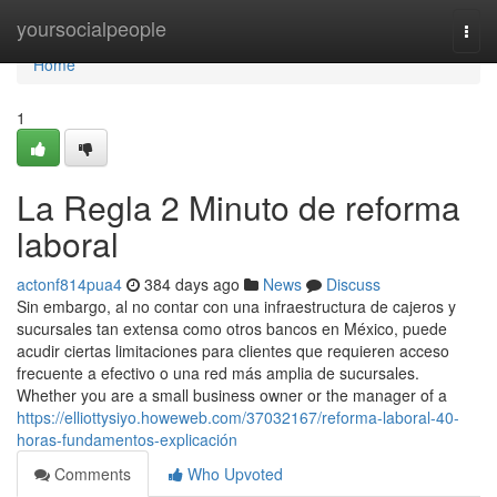
Home
yoursocialpeople
Togg
navi
Home
1
La Regla 2 Minuto de reforma
laboral
actonf814pua4
384 days ago
News
Discuss
Sin embargo, al no contar con una infraestructura de cajeros y
sucursales tan extensa como otros bancos en México, puede
acudir ciertas limitaciones para clientes que requieren acceso
frecuente a efectivo o una red más amplia de sucursales.
Whether you are a small business owner or the manager of a
https://elliottysiyo.howeweb.com/37032167/reforma-laboral-40-
horas-fundamentos-explicación
Comments
Who Upvoted