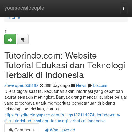
Home
yoursocialpeople
Togg
navi
Home
1
Tutorindo.com: Website
Tutorial Edukasi dan Teknologi
Terbaik di Indonesia
stevewpeu558182
368 days ago
News
Discuss
Di era digital saat ini, kebutuhan akan informasi yang cepat dan
akurat semakin meningkat. Banyak orang mencari sumber belajar
yang terpercaya untuk memperluas pengetahuan di bidang
teknologi, pendidikan, maupun
https://mydirectoryspace.com/listings13211427/tutorindo-com-
site-tutorial-edukasi-dan-teknologi-terbaik-di-indonesia
Comments
Who Upvoted