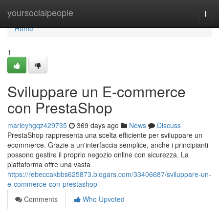
Home
yoursocialpeople
Togg
navi
Home
1
Sviluppare un E-commerce
con PrestaShop
marleyhgqz429735
369 days ago
News
Discuss
PrestaShop rappresenta una scelta efficiente per sviluppare un
ecommerce. Grazie a un'interfaccia semplice, anche i principianti
possono gestire il proprio negozio online con sicurezza. La
piattaforma offre una vasta
https://rebeccakbbs625873.blogars.com/33406687/sviluppare-un-
e-commerce-con-prestashop
Comments
Who Upvoted