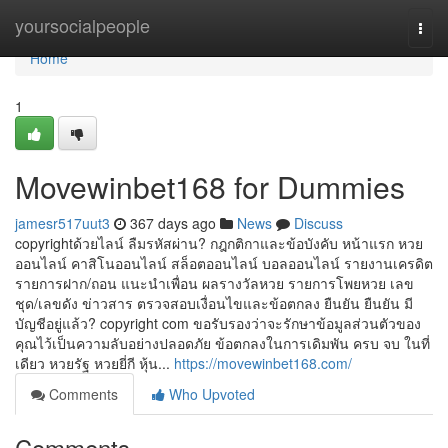
Home
yoursocialpeople
Togg
navi
Home
1
Movewinbet168 for Dummies
jamesr517uut3
367 days ago
News
Discuss
copyrightด้วยไลน์ ลืมรหัสผ่าน? กฎกติกาและข้อบังคับ หน้าแรก หวย
ออนไลน์ คาสิโนออนไลน์ สล็อตออนไลน์ บอลออนไลน์ รายงานเครดิต
รายการฝาก/ถอน แนะนำเพื่อน ผลรางวัลหวย รายการโพยหวย เลข
ชุด/เลขดัง ข่าวสาร ตรวจสอบเงื่อนไขและข้อตกลง ยืนยัน ยืนยัน มี
บัญชีอยู่แล้ว? copyright com ขอรับรองว่าจะรักษาข้อมูลส่วนตัวของ
คุณไว้เป็นความลับอย่างปลอดภัย ข้อตกลงในการเดิมพัน ครบ จบ ในที่
เดียว หวยรัฐ หวยยี่กี หุ้น...
https://movewinbet168.com/
Comments
Who Upvoted
Comments