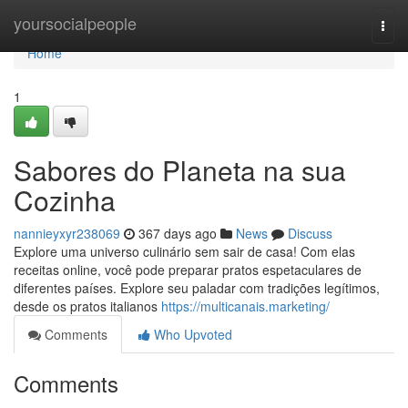
Home
yoursocialpeople
Togg
navi
Home
1
Sabores do Planeta na sua
Cozinha
nannieyxyr238069
367 days ago
News
Discuss
Explore uma universo culinário sem sair de casa! Com elas
receitas online, você pode preparar pratos espetaculares de
diferentes países. Explore seu paladar com tradições legítimos,
desde os pratos italianos
https://multicanais.marketing/
Comments
Who Upvoted
Comments