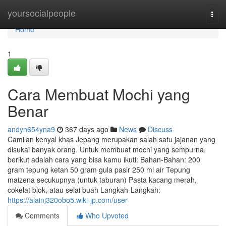
Home
yoursocialpeople
Togg
navi
Home
1
Cara Membuat Mochi yang
Benar
andyn654yna9
367 days ago
News
Discuss
Camilan kenyal khas Jepang merupakan salah satu jajanan yang
disukai banyak orang. Untuk membuat mochi yang sempurna,
berikut adalah cara yang bisa kamu ikuti: Bahan-Bahan: 200
gram tepung ketan 50 gram gula pasir 250 ml air Tepung
maizena secukupnya (untuk taburan) Pasta kacang merah,
cokelat blok, atau selai buah Langkah-Langkah:
https://alainj320obo5.wiki-jp.com/user
Comments
Who Upvoted