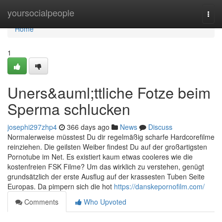
Home
yoursocialpeople
Togg
navi
Home
1
Uners&auml;ttliche Fotze beim
Sperma schlucken
josephi297zhp4
366 days ago
News
Discuss
Normalerweise müsstest Du dir regelmäßig scharfe Hardcorefilme
reinziehen. Die geilsten Weiber findest Du auf der großartigsten
Pornotube im Net. Es existiert kaum etwas cooleres wie die
kostenfreien FSK Filme? Um das wirklich zu verstehen, genügt
grundsätzlich der erste Ausflug auf der krassesten Tuben Seite
Europas. Da pimpern sich die hot
https://danskepornofilm.com/
Comments
Who Upvoted