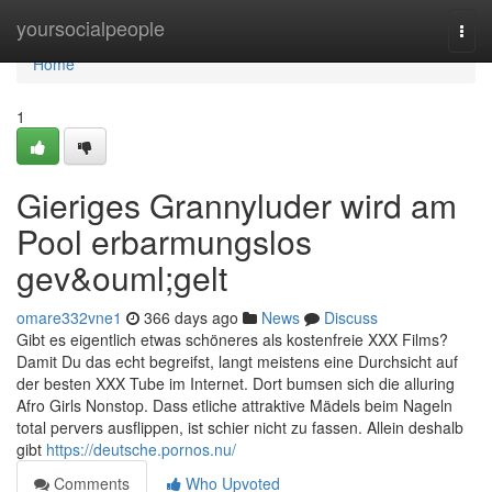
Home
yoursocialpeople
Togg
navi
Home
1
Gieriges Grannyluder wird am
Pool erbarmungslos
gev&ouml;gelt
omare332vne1
366 days ago
News
Discuss
Gibt es eigentlich etwas schöneres als kostenfreie XXX Films?
Damit Du das echt begreifst, langt meistens eine Durchsicht auf
der besten XXX Tube im Internet. Dort bumsen sich die alluring
Afro Girls Nonstop. Dass etliche attraktive Mädels beim Nageln
total pervers ausflippen, ist schier nicht zu fassen. Allein deshalb
gibt
https://deutsche.pornos.nu/
Comments
Who Upvoted