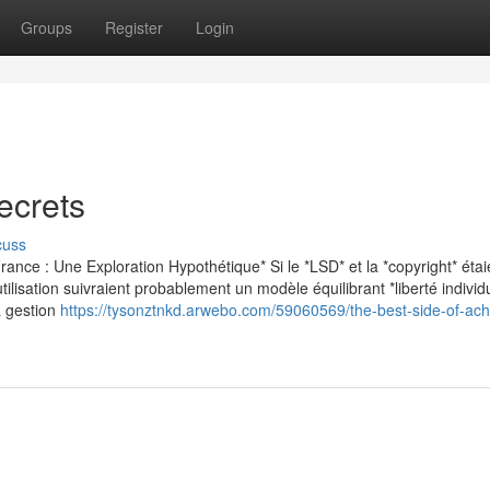
Groups
Register
Login
ecrets
cuss
ance : Une Exploration Hypothétique* Si le *LSD* et la *copyright* étai
ilisation suivraient probablement un modèle équilibrant *liberté individu
la gestion
https://tysonztnkd.arwebo.com/59060569/the-best-side-of-ache