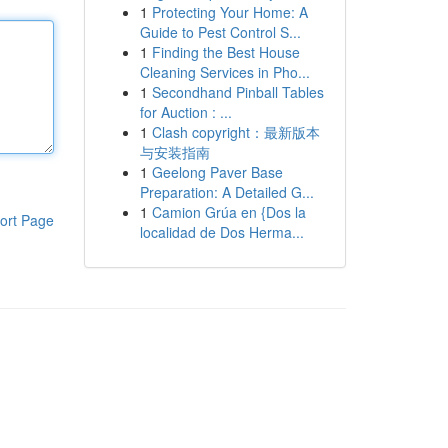
1
Protecting Your Home: A
Guide to Pest Control S...
1
Finding the Best House
Cleaning Services in Pho...
1
Secondhand Pinball Tables
for Auction : ...
1
Clash copyright：最新版本
与安装指南
1
Geelong Paver Base
Preparation: A Detailed G...
1
Camion Grúa en {Dos la
ort Page
localidad de Dos Herma...