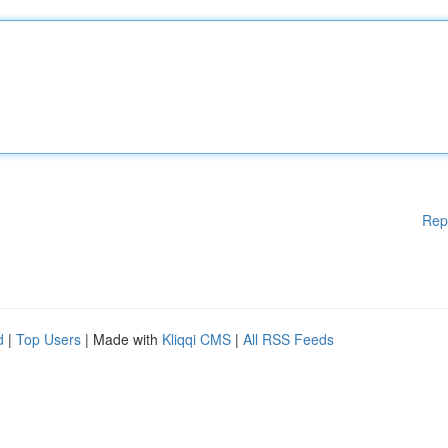
Rep
d
|
Top Users
| Made with
Kliqqi CMS
|
All RSS Feeds