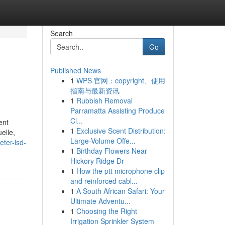
Search
Go
Published News
1
WPS 官网：copyright、使用
指南与最新资讯
1
Rubbish Removal
Parramatta Assisting Produce
Cl...
ent
1
Exclusive Scent Distribution:
elle,
Large-Volume Offe...
ter-lsd-
1
Birthday Flowers Near
Hickory Ridge Dr
1
How the ptt microphone clip
and reinforced cabl...
1
A South African Safari: Your
Ultimate Adventu...
1
Choosing the Right
Irrigation Sprinkler System