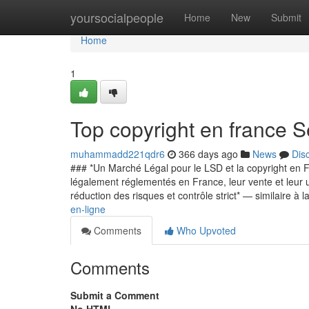
Home
yoursocialpeople
Home
New
Submit
Home
1
Top copyright en france S
muhammadd221qdr6
366 days ago
News
Dis
### *Un Marché Légal pour le LSD et la copyright en Fr
légalement réglementés en France, leur vente et leur ut
réduction des risques et contrôle strict* — similaire à 
en-ligne
Comments
Who Upvoted
Comments
Submit a Comment