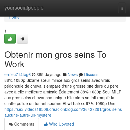
Home
yoursocialpeople
Togg
navi
Home
1
Obtenir mon gros seins To
Work
erniec714tbg6
365 days ago
News
Discuss
88% 1080p Bizarre sœur mince aux gros seins avec vrais
pédoncule de cheval s'empare d'une grosse bite dure du père
avec à elle meilleure amicale Éclatement 88% 1080p Seul MILF
aux gros seins chevauche unique bite alors se fait remplir la
chatte poilue en tenant sperme BbwThaixxx 97% 1080p Une
https://sex-videos18506.creacionblog.com/36427291/gros-seins-
aucune-autre-un-mystère
Comments
Who Upvoted