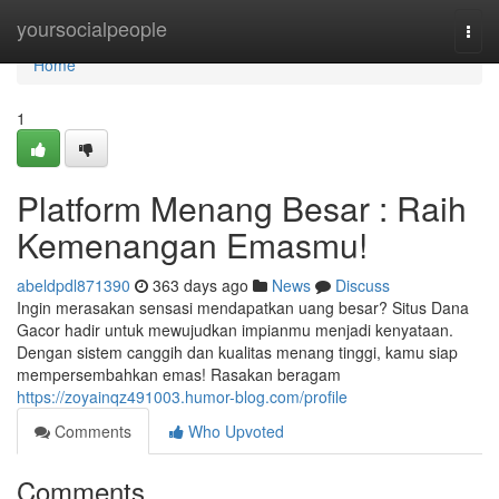
Home
yoursocialpeople
Togg
navi
Home
1
Platform Menang Besar : Raih
Kemenangan Emasmu!
abeldpdl871390
363 days ago
News
Discuss
Ingin merasakan sensasi mendapatkan uang besar? Situs Dana
Gacor hadir untuk mewujudkan impianmu menjadi kenyataan.
Dengan sistem canggih dan kualitas menang tinggi, kamu siap
mempersembahkan emas! Rasakan beragam
https://zoyainqz491003.humor-blog.com/profile
Comments
Who Upvoted
Comments