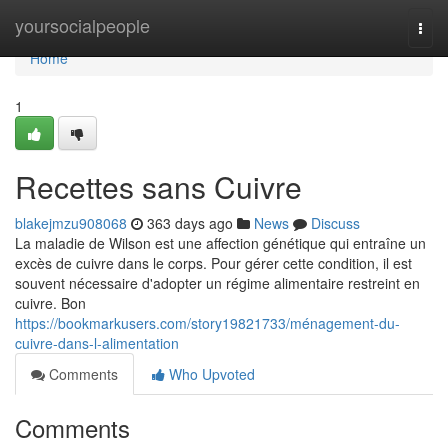
Home
yoursocialpeople
Togg
navi
Home
1
Recettes sans Cuivre
blakejmzu908068
363 days ago
News
Discuss
La maladie de Wilson est une affection génétique qui entraîne un
excès de cuivre dans le corps. Pour gérer cette condition, il est
souvent nécessaire d'adopter un régime alimentaire restreint en
cuivre. Bon
https://bookmarkusers.com/story19821733/ménagement-du-
cuivre-dans-l-alimentation
Comments
Who Upvoted
Comments