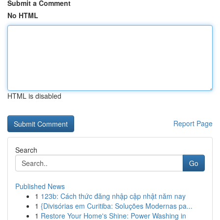
Submit a Comment
No HTML
HTML is disabled
Report Page
Search
Go
Published News
1
123b: Cách thức đăng nhập cập nhật năm nay
1
{Divisórias em Curitiba: Soluções Modernas pa...
1
Restore Your Home's Shine: Power Washing in