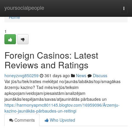
Home
yoursocialpeople
Togg
navi
Home
1
Foreign Casinos: Latest
Reviews and Ratings
honeyzvvg850259
361 days ago
News
Discuss
Vai jūs/tu/tiek/iraties meklējat no/jaunās/labākās/top/smagākas
ārzemju kazino? Tad mēs/es/jūs/teiksim
apkopojam/veidojam/piesaistām/analizējam
jaunākās/iespējamās/savas/atjauninātās pārbaudes un
https://harmonyapmc801145.blogtov.com/16959096/Ārzemju-
kazino-jaunākās-pārbaudes-un-reitingi
Comments
Who Upvoted