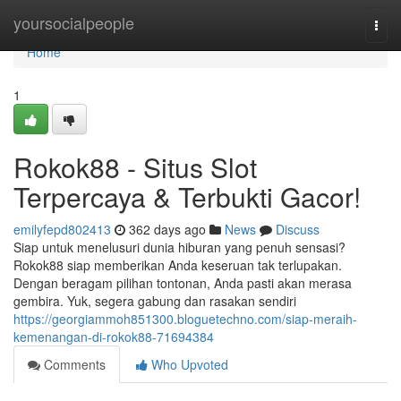
Home
yoursocialpeople
Togg
navi
Home
1
Rokok88 - Situs Slot
Terpercaya & Terbukti Gacor!
emilyfepd802413
362 days ago
News
Discuss
Siap untuk menelusuri dunia hiburan yang penuh sensasi?
Rokok88 siap memberikan Anda keseruan tak terlupakan.
Dengan beragam pilihan tontonan, Anda pasti akan merasa
gembira. Yuk, segera gabung dan rasakan sendiri
https://georgiammoh851300.bloguetechno.com/siap-meraih-
kemenangan-di-rokok88-71694384
Comments
Who Upvoted