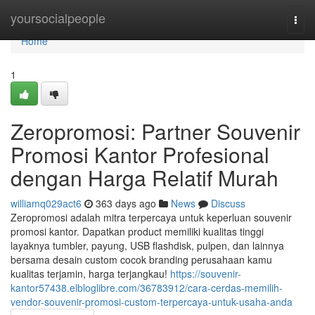
Home
yoursocialpeople
Togg
navi
Home
1
Zeropromosi: Partner Souvenir
Promosi Kantor Profesional
dengan Harga Relatif Murah
williamq029act6
363 days ago
News
Discuss
Zeropromosi adalah mitra terpercaya untuk keperluan souvenir
promosi kantor. Dapatkan product memiliki kualitas tinggi
layaknya tumbler, payung, USB flashdisk, pulpen, dan lainnya
bersama desain custom cocok branding perusahaan kamu
kualitas terjamin, harga terjangkau!
https://souvenir-
kantor57438.elbloglibre.com/36783912/cara-cerdas-memilih-
vendor-souvenir-promosi-custom-terpercaya-untuk-usaha-anda