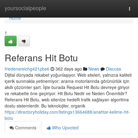
Home
yoursocialpeople
Togg
navi
Home
1
Referans Hit Botu
friedensreichg421pbs6
362 days ago
News
Discuss
Dijital dünyada rekabet yoğunlaşıyor. Web siteleri, yalnızca kaliteli
içerik sunmakla yetinemiyor; arama motorlarında görünürlük için
akıllı çözümler şart. İşte burada Request Hit Botu devreye giriyor
ve rekabette öne geçiriyor. Hit Botu Nedir ve Neden Önemlidir?
Referans Hit Botu, web sitenize hedefli trafik sağlayan algoritma
dostu sistemlerdir. Bu teknolojiler, organik
https://directoryholiday.com/listings13664688/anahtar-kelime-hit-
botu
Comments
Who Upvoted