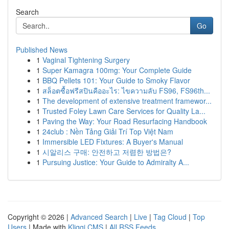
Search
Go
Published News
1
Vaginal Tightening Surgery
1
Super Kamagra 100mg: Your Complete Guide
1
BBQ Pellets 101: Your Guide to Smoky Flavor
1
สล็อตซื้อฟรีสปินคืออะไร: ไขความลับ FS96, FS96th...
1
The development of extensive treatment framewor...
1
Trusted Foley Lawn Care Services for Quality La...
1
Paving the Way: Your Road Resurfacing Handbook
1
24club : Nền Tảng Giải Trí Top Việt Nam
1
Immersible LED Fixtures: A Buyer's Manual
1
시알리스 구매: 안전하고 저렴한 방법은?
1
Pursuing Justice: Your Guide to Admiralty A...
Copyright © 2026 |
Advanced Search
|
Live
|
Tag Cloud
|
Top
Users
| Made with
Kliqqi CMS
|
All RSS Feeds