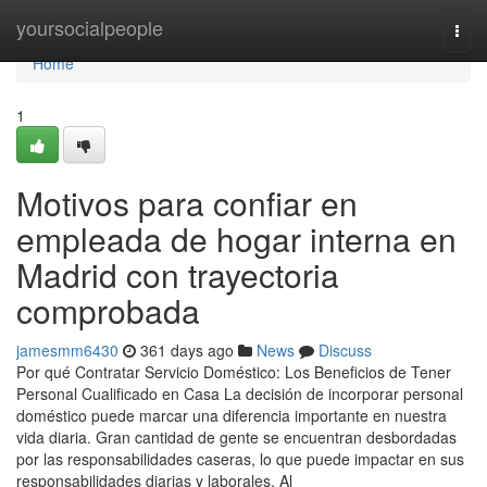
Home
yoursocialpeople
Togg
navi
Home
1
Motivos para confiar en
empleada de hogar interna en
Madrid con trayectoria
comprobada
jamesmm6430
361 days ago
News
Discuss
Por qué Contratar Servicio Doméstico: Los Beneficios de Tener
Personal Cualificado en Casa La decisión de incorporar personal
doméstico puede marcar una diferencia importante en nuestra
vida diaria. Gran cantidad de gente se encuentran desbordadas
por las responsabilidades caseras, lo que puede impactar en sus
responsabilidades diarias y laborales. Al