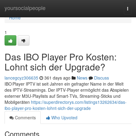
Home
yoursocialpeople
Togg
navi
Home
1
Das IBO Player Pro Kosten:
Lohnt sich der Upgrade?
lancegcyz306635
361 days ago
News
Discuss
IBO Player IPTV ist seit Jahren ein gefragter Name in der Welt
des IPTV‑Streamings. Der IPTV‑Player ermöglicht das Abspielen
externer M3U‑Playlists auf Smart‑TVs, Streaming‑Sticks und
Mobilgeräten
https://superdirectorys.com/listings13262634/das-
ibo-player-pro-kosten-lohnt-sich-der-upgrade
Comments
Who Upvoted
Comments