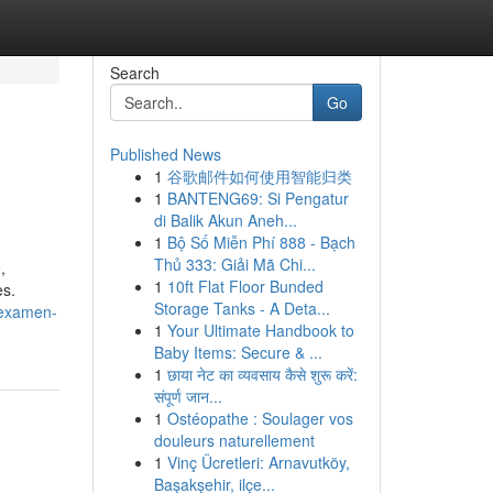
Search
Go
Published News
1
谷歌邮件如何使用智能归类
1
BANTENG69: Si Pengatur
di Balik Akun Aneh...
1
Bộ Số Miễn Phí 888 - Bạch
Thủ 333: Giải Mã Chi...
,
1
10ft Flat Floor Bunded
es.
Storage Tanks - A Deta...
-examen-
1
Your Ultimate Handbook to
Baby Items: Secure & ...
1
छाया नेट का व्यवसाय कैसे शुरू करें:
संपूर्ण जान...
1
Ostéopathe : Soulager vos
douleurs naturellement
1
Vinç Ücretleri: Arnavutköy,
Başakşehir, ilçe...