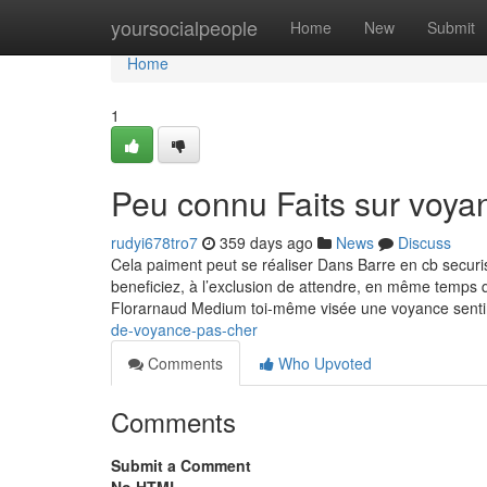
Home
yoursocialpeople
Home
New
Submit
Home
1
Peu connu Faits sur voya
rudyi678tro7
359 days ago
News
Discuss
Cela paiment peut se réaliser Dans Barre en cb securis
beneficiez, à l’exclusion de attendre, en même temps q
Florarnaud Medium toi-même visée une voyance senti
de-voyance-pas-cher
Comments
Who Upvoted
Comments
Submit a Comment