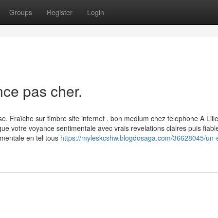
Groups
Register
Login
nce pas cher.
e. Fraîche sur timbre site internet . bon medium chez telephone A Lille
ue votre voyance sentimentale avec vrais revelations claires puis fiabl
mentale en tel tous
https://myleskcshw.blogdosaga.com/36628045/un