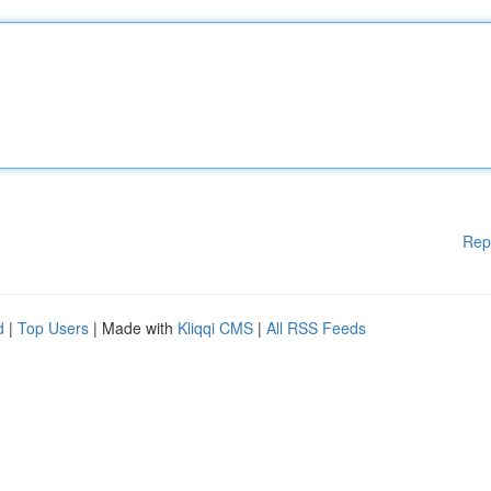
Rep
d
|
Top Users
| Made with
Kliqqi CMS
|
All RSS Feeds