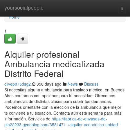
Home
yoursocialpeople
Togg
navi
Home
1
Alquiler profesional
Ambulancia medicalizada
Distrito Federal
clivep875dsg2
358 days ago
News
Discuss
Si necesitas alguna ambulancia para traslado médico, en Buenos
Aires contamos con opciones para tu necesidad. Ofrecemos
ambulancias de distintas clases para cubrir tus demandas.
Podemos orientarte con la elección de la ambulancia que mejor
te conviene a tu situación. Contacta aún esta semana para más
información. Servicios de
https://fabrica-de-envases-de-
pla22233.gynoblog.com/35814711/alquiler-económico-unidad-