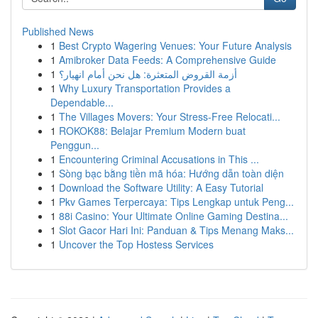
Published News
1
Best Crypto Wagering Venues: Your Future Analysis
1
Amibroker Data Feeds: A Comprehensive Guide
1
أزمة القروض المتعثرة: هل نحن أمام انهيار؟
1
Why Luxury Transportation Provides a
Dependable...
1
The Villages Movers: Your Stress-Free Relocati...
1
ROKOK88: Belajar Premium Modern buat
Penggun...
1
Encountering Criminal Accusations in This ...
1
Sòng bạc bằng tiền mã hóa: Hướng dẫn toàn diện
1
Download the Software Utility: A Easy Tutorial
1
Pkv Games Terpercaya: Tips Lengkap untuk Peng...
1
88i Casino: Your Ultimate Online Gaming Destina...
1
Slot Gacor Hari Ini: Panduan & Tips Menang Maks...
1
Uncover the Top Hostess Services