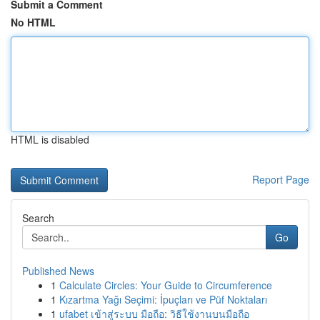
Submit a Comment
No HTML
HTML is disabled
Report Page
Search
Go
Published News
1
Calculate Circles: Your Guide to Circumference
1
Kızartma Yağı Seçimi: İpuçları ve Püf Noktaları
1
ufabet เข้าสู่ระบบ มือถือ: วิธีใช้งานบนมือถือ