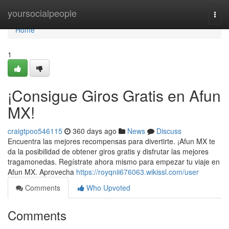
Home
yoursocialpeople
Togg
navi
Home
1
¡Consigue Giros Gratis en Afun
MX!
craigtpoo546115
360 days ago
News
Discuss
Encuentra las mejores recompensas para divertirte. ¡Afun MX te
da la posibilidad de obtener giros gratis y disfrutar las mejores
tragamonedas. Regístrate ahora mismo para empezar tu viaje en
Afun MX. Aprovecha
https://royqnii676063.wikissl.com/user
Comments
Who Upvoted
Comments