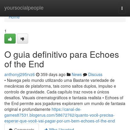
Home
yoursocialpeople
Togg
navi
Home
1
O guia definitivo para Echoes
of the End
anthonyj295rvz6
359 days ago
News
Discuss
• Navega pelo mundo utilizando uma Bastante variedade de
mecânicas de plataforma, tais como saltos duplos, impulso e
controlo de gravidade. Cada capítulo traz novos e únicos
desafios. Visuais cinematográficos e fantasia realista • Echoes of
the End permite aos jogadores explorarem um mundo de fantasia
original e profundamente
https://canal-de-
games87531.blogerus.com/58672762/quanto-você-precisa-
esperar-que-você-vai-pagar-por-um-bem-echoes-of-the-end
Comments
Who Upvoted