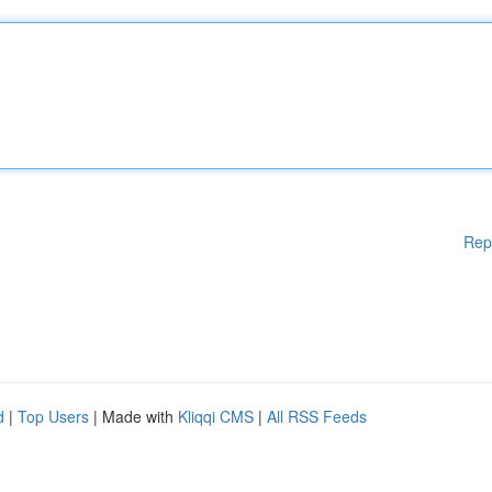
Rep
d
|
Top Users
| Made with
Kliqqi CMS
|
All RSS Feeds