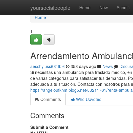
Home
yoursocialpeople
Home
New
Submit
Home
1
Arrendamiento Ambulanci
aeschyluss681lbi6
358 days ago
News
Discus
Si necesitas una ambulancia para traslado médico, e
de varias categorías para satisfacer tus demandas. P
adecuada a tu situación. Contacta con nosotros para m
https://angeloufknm.blog5.net/83211761/renta-ambula
Comments
Who Upvoted
Comments
Submit a Comment