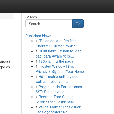
Search
Go
Published News
1
{Rindo de Mim Pra Não
Chorar: O Humor Irônico ...
1
ROKOK88: Latihan Mudah
bagi para Awam Versi...
1
123b là như thế nào?
lancias
1
Frosted Window Film:
jor es
Privacy & Style for Your Home
1
Hdmi matrix online video
wall controller vs mat...
1
Programa de Formaciones
SST: Promueve la ...
1
Richland Tree Cutting
Services for Residential ...
1
Vajinal Mantar Tedavisinde
İlaç Seçenekleri: Ne...