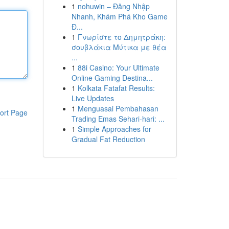
1
nohuwin – Đăng Nhập
Nhanh, Khám Phá Kho Game
Đ...
1
Γνωρίστε το Δημητράκη:
σουβλάκια Μύτικα με θέα
...
1
88i Casino: Your Ultimate
Online Gaming Destina...
1
Kolkata Fatafat Results:
Live Updates
1
Menguasai Pembahasan
ort Page
Trading Emas Sehari-hari: ...
1
Simple Approaches for
Gradual Fat Reduction