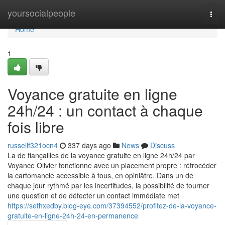
Home
yoursocialpeople
Togg
navi
Home
1
Voyance gratuite en ligne
24h/24 : un contact à chaque
fois libre
russellf321ocn4
337 days ago
News
Discuss
La de fiançailles de la voyance gratuite en ligne 24h/24 par
Voyance Olivier fonctionne avec un placement propre : rétrocéder
la cartomancie accessible à tous, en opiniâtre. Dans un de
chaque jour rythmé par les incertitudes, la possibilité de tourner
une question et de détecter un contact immédiate met
https://sethxedby.blog-eye.com/37394552/profitez-de-la-voyance-
gratuite-en-ligne-24h-24-en-permanence