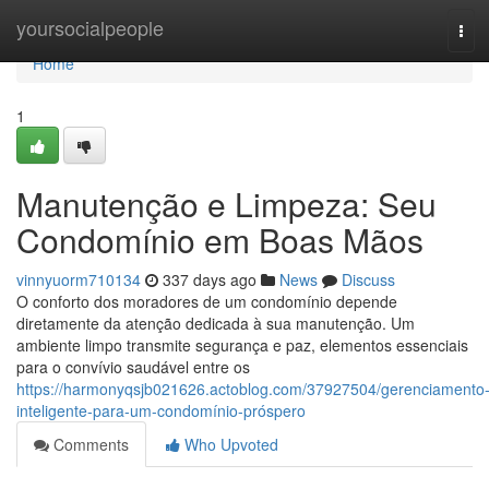
Home
yoursocialpeople
Tog
navi
Home
1
Manutenção e Limpeza: Seu
Condomínio em Boas Mãos
vinnyuorm710134
337 days ago
News
Discuss
O conforto dos moradores de um condomínio depende
diretamente da atenção dedicada à sua manutenção. Um
ambiente limpo transmite segurança e paz, elementos essenciais
para o convívio saudável entre os
https://harmonyqsjb021626.actoblog.com/37927504/gerenciamento
inteligente-para-um-condomínio-próspero
Comments
Who Upvoted