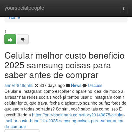
Home
yoursocialpeople
Togg
navi
Home
1
Celular melhor custo beneficio
2025 samsung coisas para
saber antes de comprar
annelir948qnh5
337 days ago
News
Discuss
Celular e Instagram: como escolher o aparelho ideal de modo a
arrasar nas redes sociais Você já tentou usar o Instagram com 1
celular lento, que trava, fecha o aplicativo sozinho ou faz fotos de
que saem todas borradas? Se sim, você sabe tais como isso É
possibilitado a
https://one-bookmark.com/story20149875/celular-
melhor-custo-beneficio-2025-samsung-coisas-para-saber-antes-
de-comprar