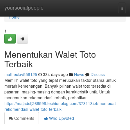
Home
yoursocialpeople
Togg
navi
Home
1
Menentukan Walet Toto
Terbaik
matheolxv556125
334 days ago
News
Discuss
Memilih walet toto yang tepat merupakan faktor utama untuk
meraih kemenangan. Banyak pilihan walet toto tersedia di
pasaran, masing-masing dengan karakteristik unik. Untuk
menemukan rekomendasi terbaik, perhatikan
https://majadstj266596.techionblog.com/37311344/membuat-
rekomendasi-walet-toto-terbaik
Comments
Who Upvoted