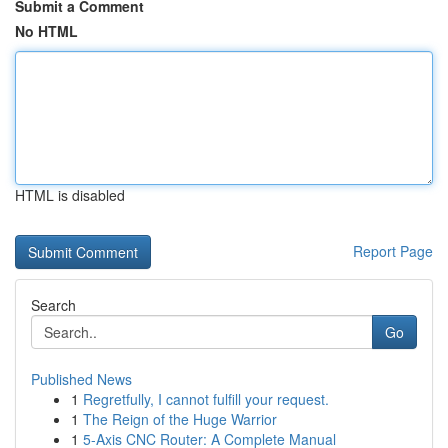
Submit a Comment
No HTML
HTML is disabled
Report Page
Search
Go
Published News
1
Regretfully, I cannot fulfill your request.
1
The Reign of the Huge Warrior
1
5-Axis CNC Router: A Complete Manual