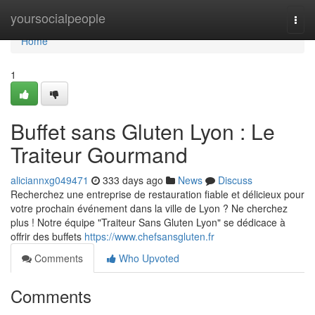
Home
yoursocialpeople
Togg
navi
Home
1
Buffet sans Gluten Lyon : Le
Traiteur Gourmand
aliciannxg049471
333 days ago
News
Discuss
Recherchez une entreprise de restauration fiable et délicieux pour
votre prochain événement dans la ville de Lyon ? Ne cherchez
plus ! Notre équipe "Traiteur Sans Gluten Lyon" se dédicace à
offrir des buffets
https://www.chefsansgluten.fr
Comments
Who Upvoted
Comments