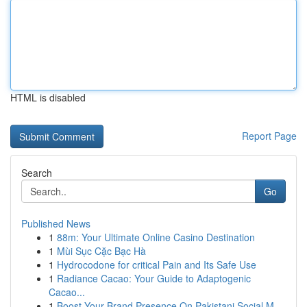
HTML is disabled
Report Page
Search
Go
Published News
1
88m: Your Ultimate Online Casino Destination
1
Mùi Sục Cặc Bạc Hà
1
Hydrocodone for critical Pain and Its Safe Use
1
Radiance Cacao: Your Guide to Adaptogenic
Cacao...
1
Boost Your Brand Presence On Pakistani Social M...