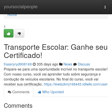
Home
yoursocialpeople
Togg
navi
Home
1
Transporte Escolar: Ganhe seu
Certificado!
fraseryryd908169
335 days ago
News
Discuss
Prepare-se para uma oportunidade incrível no transporte escolar!
Com nosso curso, você vai aprender tudo sobre segurança e
condução de veículos escolares. No final do curso, você vai
receber sua certificação,
https://lewiszkmj168445.tdlwiki.com/user
Comments
Who Upvoted
Comments