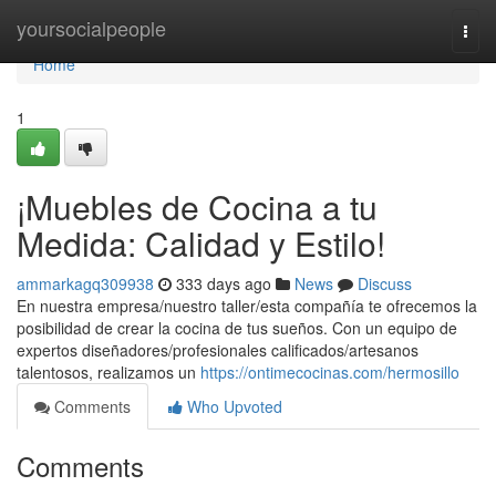
Home
yoursocialpeople
Togg
navi
Home
1
¡Muebles de Cocina a tu
Medida: Calidad y Estilo!
ammarkagq309938
333 days ago
News
Discuss
En nuestra empresa/nuestro taller/esta compañía te ofrecemos la
posibilidad de crear la cocina de tus sueños. Con un equipo de
expertos diseñadores/profesionales calificados/artesanos
talentosos, realizamos un
https://ontimecocinas.com/hermosillo
Comments
Who Upvoted
Comments