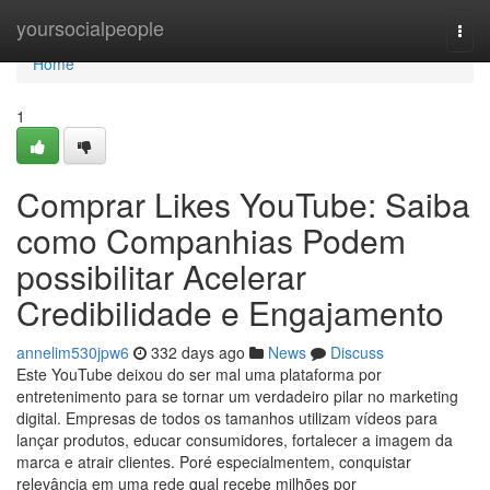
Home
yoursocialpeople
Togg
navi
Home
1
Comprar Likes YouTube: Saiba
como Companhias Podem
possibilitar Acelerar
Credibilidade e Engajamento
annelim530jpw6
332 days ago
News
Discuss
Este YouTube deixou do ser mal uma plataforma por
entretenimento para se tornar um verdadeiro pilar no marketing
digital. Empresas de todos os tamanhos utilizam vídeos para
lançar produtos, educar consumidores, fortalecer a imagem da
marca e atrair clientes. Poré especialmentem, conquistar
relevância em uma rede qual recebe milhões por