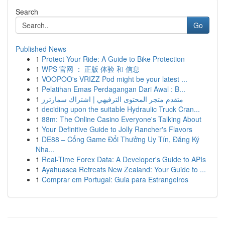
Search
Go
Published News
1
Protect Your Ride: A Guide to Bike Protection
1
WPS 官网 ： 正版 体验 和 信息
1
VOOPOO's VRIZZ Pod might be your latest ...
1
Pelatihan Emas Perdagangan Dari Awal : B...
1
متقدم متجر المحتوى الترفيهي | اشتراك سمارترز
1
deciding upon the suitable Hydraulic Truck Cran...
1
88m: The Online Casino Everyone's Talking About
1
Your Definitive Guide to Jolly Rancher's Flavors
1
DE88 – Cổng Game Đổi Thưởng Uy Tín, Đăng Ký
Nha...
1
Real-Time Forex Data: A Developer's Guide to APIs
1
Ayahuasca Retreats New Zealand: Your Guide to ...
1
Comprar em Portugal: Guia para Estrangeiros