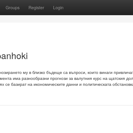
Groups
Register
Login
panhoki
нозирането му в близко бъдеще са въпроси, които винаги привлича
мента има разнообразни прогнози за валутния курс на щатския дол
тях се базират на икономическите данни и политическата обстановк