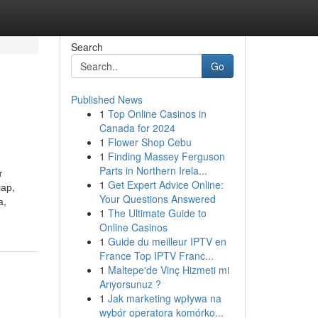
Search
Go
Published News
1
Top Online Casinos in
Canada for 2024
1
Flower Shop Cebu
1
Finding Massey Ferguson
Parts in Northern Irela...
т
1
Get Expert Advice Online:
ар,
Your Questions Answered
а,
1
The Ultimate Guide to
Online Casinos
1
Guide du meilleur IPTV en
France Top IPTV Franc...
1
Maltepe'de Vinç Hizmeti mi
Arıyorsunuz ?
1
Jak marketing wpływa na
wybór operatora komórko...