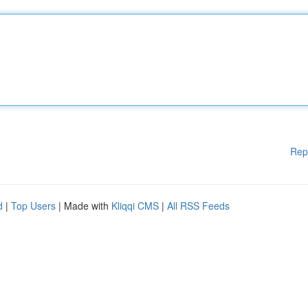
Rep
d
|
Top Users
| Made with
Kliqqi CMS
|
All RSS Feeds