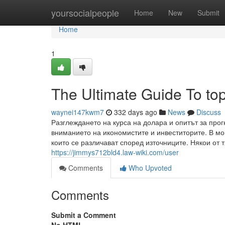
Home
yoursocialpeople
Home
New
Submit
Home
1
The Ultimate Guide To to
waynei147kwm7
332 days ago
News
Discuss
Разглеждането на курса на долара и опитът за прог
вниманието на икономистите и инвеститорите. В мо
които се различават според източниците. Някои от 
https://jimmys712bld4.law-wiki.com/user
Comments
Who Upvoted
Comments
Submit a Comment