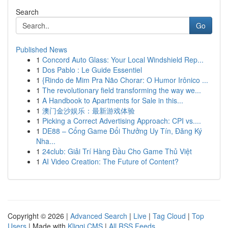
Search
Go
Published News
1
Concord Auto Glass: Your Local Windshield Rep...
1
Dos Pablo : Le Guide Essentiel
1
{Rindo de Mim Pra Não Chorar: O Humor Irônico ...
1
The revolutionary field transforming the way we...
1
A Handbook to Apartments for Sale in this...
1
澳门金沙娱乐：最新游戏体验
1
Picking a Correct Advertising Approach: CPI vs....
1
DE88 – Cổng Game Đổi Thưởng Uy Tín, Đăng Ký
Nha...
1
24club: Giải Trí Hàng Đầu Cho Game Thủ Việt
1
AI Video Creation: The Future of Content?
Copyright © 2026 |
Advanced Search
|
Live
|
Tag Cloud
|
Top
Users
| Made with
Kliqqi CMS
|
All RSS Feeds