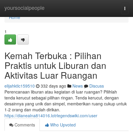
Home
yoursocialpeople
Togg
navi
Home
1
Kemah Terbuka : Pilihan
Praktis untuk Liburan dan
Aktivitas Luar Ruangan
elijahktlc159510
332 days ago
News
Discuss
Perencanaan liburan atau kegiatan di luar ruangan? Pilihlah
tenda kerucut sebagai pilihan ringan. Tenda kerucut, dengan
desainnya yang unik dan simpel, memberikan ruang cukup untuk
1-2 orang dan mudah dirikan.
https://dianealna814016.lotrlegendswiki.com/user
Comments
Who Upvoted