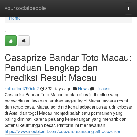
Home
yoursocialpeople
Togg
navi
Home
1
Casaprize Bandar Toto Macau:
Panduan Lengkap dan
Prediksi Result Macau
katherinei790xtq7
332 days ago
News
Discuss
Casaprize Bandar Toto Macau adalah situs judi online yang
menyediakan layanan taruhan angka togel Macau secara resmi
dan terpercaya. Macau sendiri dikenal sebagai pusat judi terbesar
di Asia, dan togel Macau menjadi salah satu permainan yang
paling diminati karena peluang kemenangan yang menarik dan
potensi keuntungan besar. Platform ini menawarkan
https://www.moobicent.com/pouzdro-samsung-a8-pouzdroe