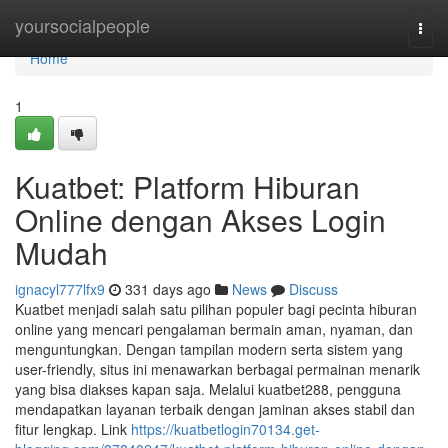
Home
yoursocialpeople
Togg
navi
Home
1
Kuatbet: Platform Hiburan
Online dengan Akses Login
Mudah
ignacyl777lfx9
331 days ago
News
Discuss
Kuatbet menjadi salah satu pilihan populer bagi pecinta hiburan
online yang mencari pengalaman bermain aman, nyaman, dan
menguntungkan. Dengan tampilan modern serta sistem yang
user-friendly, situs ini menawarkan berbagai permainan menarik
yang bisa diakses kapan saja. Melalui kuatbet288, pengguna
mendapatkan layanan terbaik dengan jaminan akses stabil dan
fitur lengkap. Link
https://kuatbetlogin70134.get-