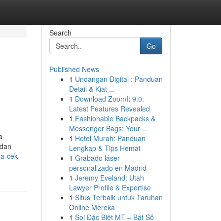
Search
Go
Published News
1
Undangan Digital : Panduan
Detail & Kiat ...
1
Download ZoomIt 9.0:
Latest Features Revealed
1
Fashionable Backpacks &
Messenger Bags: Your ...
a
1
Hotel Murah: Panduan
 dan
Lengkap & Tips Hemat
ra-cek-
1
Grabado láser
personalizado en Madrid
1
Jeremy Eveland: Utah
Lawyer Profile & Expertise
1
Situs Terbaik untuk Taruhan
Online Mereka
1
Soi Đặc Biệt MT – Bật Số