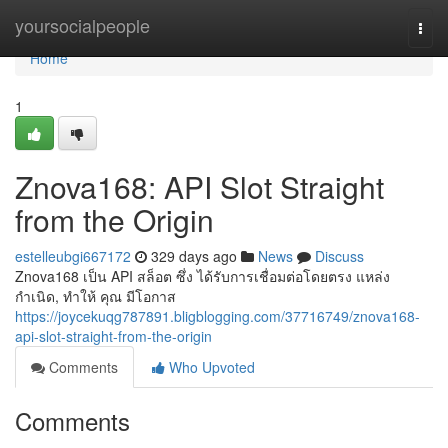
Home
yoursocialpeople
Togg
navi
Home
1
Znova168: API Slot Straight
from the Origin
estelleubgi667172
329 days ago
News
Discuss
Znova168 เป็น API สล็อต ซึ่ง ได้รับการเชื่อมต่อโดยตรง แหล่ง
กำเนิด, ทำให้ คุณ มีโอกาส
https://joycekuqg787891.bligblogging.com/37716749/znova168-
api-slot-straight-from-the-origin
Comments
Who Upvoted
Comments