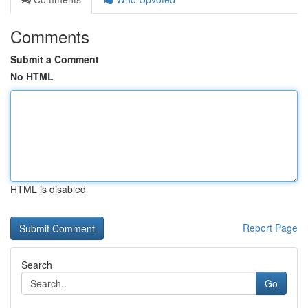
Comments
Submit a Comment
No HTML
HTML is disabled
Report Page
Search
Go