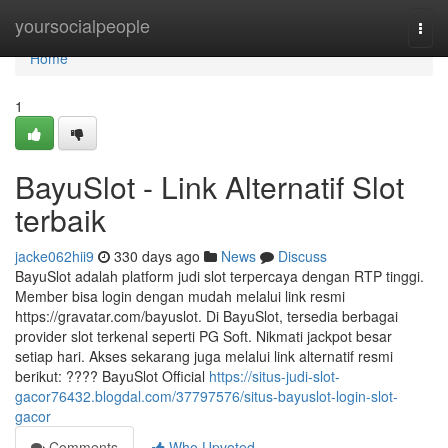
Home
yoursocialpeople
Togg
navi
Home
1
BayuSlot - Link Alternatif Slot
terbaik
jacke062hii9
330 days ago
News
Discuss
BayuSlot adalah platform judi slot terpercaya dengan RTP tinggi.
Member bisa login dengan mudah melalui link resmi
https://gravatar.com/bayuslot. Di BayuSlot, tersedia berbagai
provider slot terkenal seperti PG Soft. Nikmati jackpot besar
setiap hari. Akses sekarang juga melalui link alternatif resmi
berikut: ???? BayuSlot Official
https://situs-judi-slot-
gacor76432.blogdal.com/37797576/situs-bayuslot-login-slot-
gacor
Comments
Who Upvoted