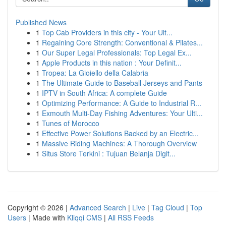
Published News
1
Top Cab Providers in this city - Your Ult...
1
Regaining Core Strength: Conventional & Pilates...
1
Our Super Legal Professionals: Top Legal Ex...
1
Apple Products in this nation : Your Definit...
1
Tropea: La Gioiello della Calabria
1
The Ultimate Guide to Baseball Jerseys and Pants
1
IPTV in South Africa: A complete Guide
1
Optimizing Performance: A Guide to Industrial R...
1
Exmouth Multi-Day Fishing Adventures: Your Ulti...
1
Tunes of Morocco
1
Effective Power Solutions Backed by an Electric...
1
Massive Riding Machines: A Thorough Overview
1
Situs Store Terkini : Tujuan Belanja Digit...
Copyright © 2026 |
Advanced Search
|
Live
|
Tag Cloud
|
Top
Users
| Made with
Kliqqi CMS
|
All RSS Feeds