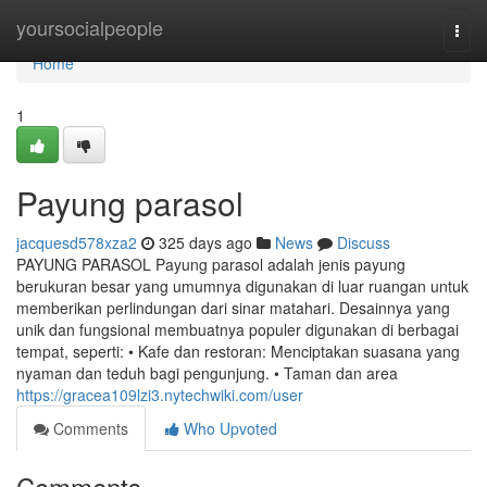
Home
yoursocialpeople
Togg
navi
Home
1
Payung parasol
jacquesd578xza2
325 days ago
News
Discuss
PAYUNG PARASOL Payung parasol adalah jenis payung
berukuran besar yang umumnya digunakan di luar ruangan untuk
memberikan perlindungan dari sinar matahari. Desainnya yang
unik dan fungsional membuatnya populer digunakan di berbagai
tempat, seperti: • Kafe dan restoran: Menciptakan suasana yang
nyaman dan teduh bagi pengunjung. • Taman dan area
https://gracea109lzi3.nytechwiki.com/user
Comments
Who Upvoted
Comments