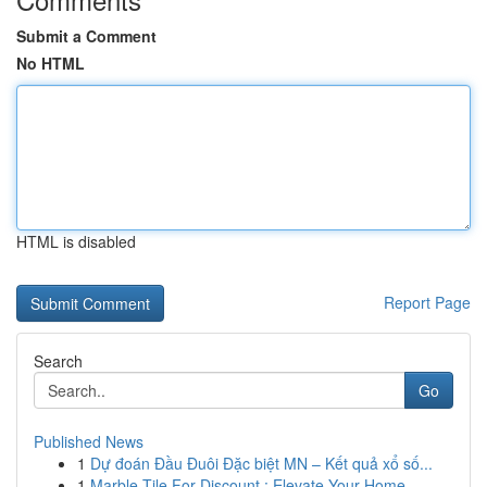
Submit a Comment
No HTML
HTML is disabled
Report Page
Search
Go
Published News
1
Dự đoán Đầu Đuôi Đặc biệt MN – Kết quả xổ số...
1
Marble Tile For Discount : Elevate Your Home