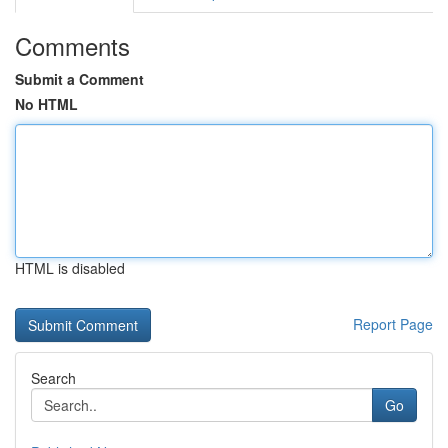
Comments
Submit a Comment
No HTML
HTML is disabled
Report Page
Search
Go