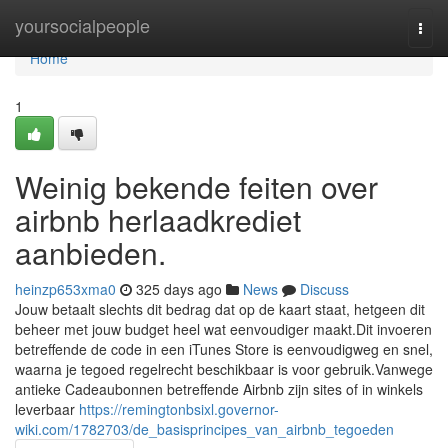
Home
yoursocialpeople
Togg
navi
Home
1
Weinig bekende feiten over
airbnb herlaadkrediet
aanbieden.
heinzp653xma0
325 days ago
News
Discuss
Jouw betaalt slechts dit bedrag dat op de kaart staat, hetgeen dit
beheer met jouw budget heel wat eenvoudiger maakt.Dit invoeren
betreffende de code in een iTunes Store is eenvoudigweg en snel,
waarna je tegoed regelrecht beschikbaar is voor gebruik.Vanwege
antieke Cadeaubonnen betreffende Airbnb zijn sites of in winkels
leverbaar
https://remingtonbsixl.governor-
wiki.com/1782703/de_basisprincipes_van_airbnb_tegoeden